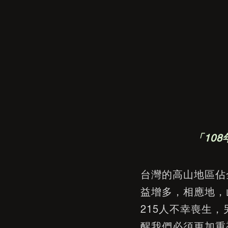
「10
台灣的高山地區佔
益增多，相應地，
215人不幸喪生
醒我們必須更加重