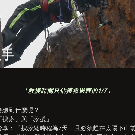
收手
「救援時間只佔搜救過程的1/7」
會想到什麼呢？
「搜索」與「救援」
分享：「搜救總時程為7天，且必須趕在太陽下山前