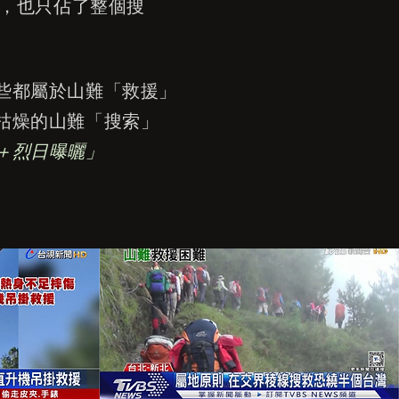
時，也只佔了整個搜
些都屬於山難「救援」
枯燥的山難「搜索」
＋烈日曝曬」