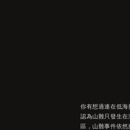
你有想過連在低海
認為山難只發生在
區，山難事件依然