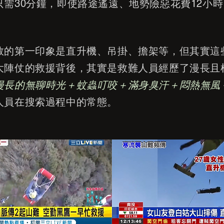
只需30分鐘，即使路途遙遠、地勢險惡花費12小
救的第一印象是直升機、吊掛、擔架等，但其實這
大陣仗的救援背後，其實是救難人員經歷了
漫長且
漫長的無聊時光＋蚊蟲叮咬＋滿身臭汗＋悶熱無風
人員在搜索過程中的常態。