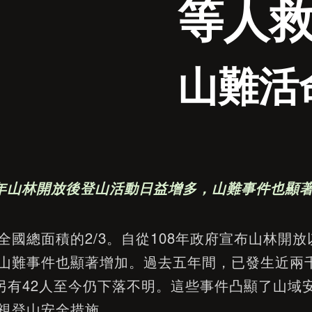
等人救
山難活
8年山林開放後登山活動日益增多，山難事件也顯
全國總面積的2/3。自從108年政府宣布山林開
山難事件也顯著增加。過去五年間，已發生近兩
，另有42人至今仍下落不明。這些事件凸顯了山域
視登山安全措施。