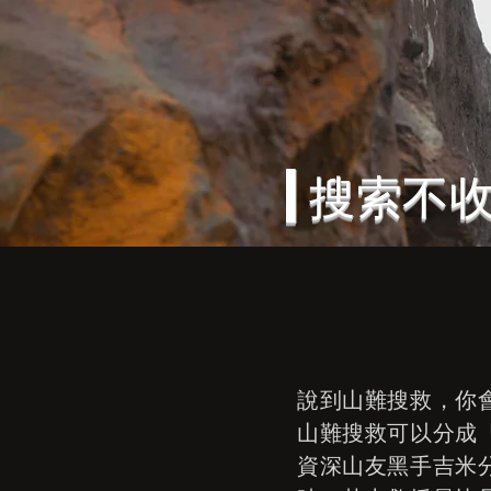
|搜索不
說到山難搜救，你
山難搜救可以分成
資深山友黑手吉米