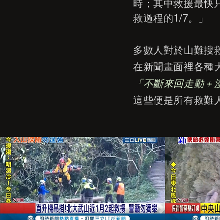
時；其中救援最快
救過程的1/7。」
多數人對於山難搜
在新聞畫面裡各種
「不斷來回走動＋
這些便是所有救難